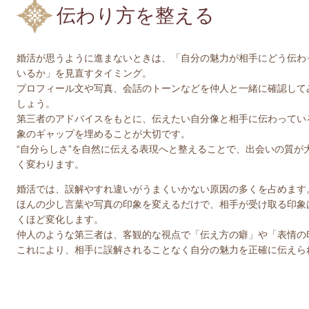
伝わり方を整える
婚活が思うように進まないときは、「自分の魅力が相手にどう伝わ
いるか」を見直すタイミング。
プロフィール文や写真、会話のトーンなどを仲人と一緒に確認して
しょう。
第三者のアドバイスをもとに、伝えたい自分像と相手に伝わってい
象のギャップを埋めることが大切です。
“自分らしさ”を自然に伝える表現へと整えることで、出会いの質が
く変わります。
婚活では、誤解やすれ違いがうまくいかない原因の多くを占めます
ほんの少し言葉や写真の印象を変えるだけで、相手が受け取る印象
くほど変化します。
仲人のような第三者は、客観的な視点で「伝え方の癖」や「表情の
これにより、相手に誤解されることなく自分の魅力を正確に伝えら