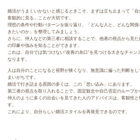
婚活がうまくいかないと感じるときこそ、まずは立ち止まって「自
客観的に見る」ことが大切です。
理想の条件や行動パターンを振り返り、「どんな人と、どんな関係
きたいのか」を整理してみましょう。
さらに、仲人などの第三者に相談することで、他者の視点から見た
の印象や強みを知ることができます。
これは、自分では気づけない“改善の糸口”を見つける大きなチャン
なります。
人は自分のことになると視野が狭くなり、無意識に偏った判断をし
まいがちです。
婚活で行き詰まる原因の多くは、この「思い込み」にあります。
第三者の視点を取り入れることで、固定観念や自己否定のループか
仲人のように多くの出会いを見てきた人のアドバイスは、客観性と
す。
これにより、自分らしい婚活スタイルを再発見できるのです。