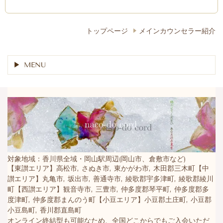
トップページ
メインカウンセラー紹介
MENU
対象地域：香川県全域・岡山駅周辺(岡山市、倉敷市など)
【東讃エリア】高松市, さぬき市, 東かがわ市, 木田郡三木町【中
讃エリア】丸亀市, 坂出市, 善通寺市, 綾歌郡宇多津町, 綾歌郡綾川
町【西讃エリア】観音寺市, 三豊市, 仲多度郡琴平町, 仲多度郡多
度津町, 仲多度郡まんのう町【小豆エリア】小豆郡土庄町, 小豆郡
小豆島町, 香川郡直島町
オンライン終結型も可能なため、全国どこからでもご入会いただ