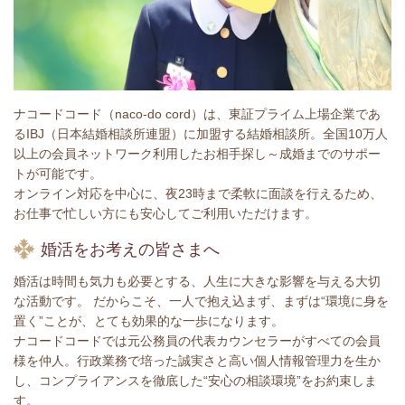
ナコードコード（naco-do cord）は、東証プライム上場企業であ
るIBJ（日本結婚相談所連盟）に加盟する結婚相談所。全国10万人
以上の会員ネットワーク利用したお相手探し～成婚までのサポー
トが可能です。
オンライン対応を中心に、夜23時まで柔軟に面談を行えるため、
お仕事で忙しい方にも安心してご利用いただけます。
婚活をお考えの皆さまへ
婚活は時間も気力も必要とする、人生に大きな影響を与える大切
な活動です。 だからこそ、一人で抱え込まず、まずは“環境に身を
置く”ことが、とても効果的な一歩になります。
ナコードコードでは元公務員の代表カウンセラーがすべての会員
様を仲人。行政業務で培った誠実さと高い個人情報管理力を生か
し、コンプライアンスを徹底した“安心の相談環境”をお約束しま
す。