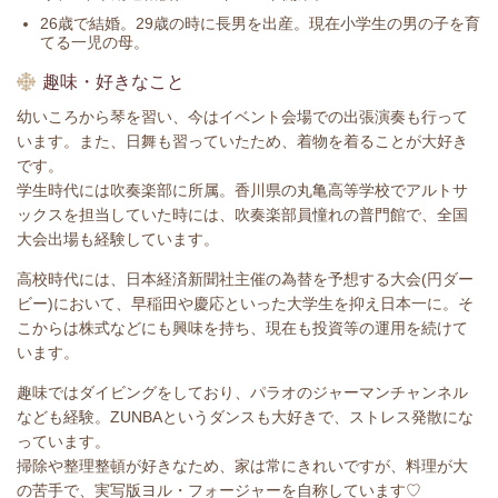
26歳で結婚。29歳の時に長男を出産。現在小学生の男の子を育
てる一児の母。
趣味・好きなこと
幼いころから琴を習い、今はイベント会場での出張演奏も行って
います。また、日舞も習っていたため、着物を着ることが大好き
です。
学生時代には吹奏楽部に所属。香川県の丸亀高等学校でアルトサ
ックスを担当していた時には、吹奏楽部員憧れの普門館で、全国
大会出場も経験しています。
高校時代には、日本経済新聞社主催の為替を予想する大会(円ダー
ビー)において、早稲田や慶応といった大学生を抑え日本一に。そ
こからは株式などにも興味を持ち、現在も投資等の運用を続けて
います。
趣味ではダイビングをしており、パラオのジャーマンチャンネル
なども経験。ZUNBAというダンスも大好きで、ストレス発散にな
っています。
掃除や整理整頓が好きなため、家は常にきれいですが、料理が大
の苦手で、実写版ヨル・フォージャーを自称しています♡