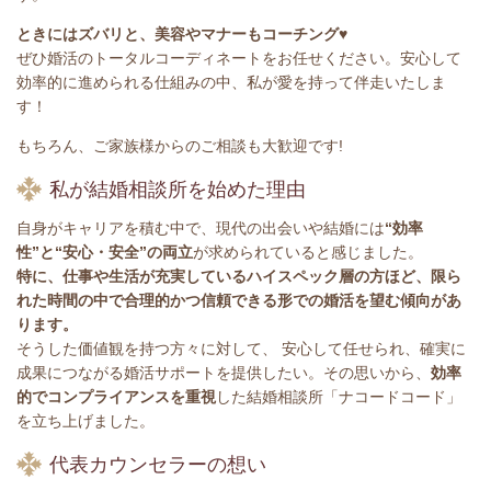
ときにはズバリと、美容やマナーもコーチング♥
ぜひ婚活のトータルコーディネートをお任せください。安心して
効率的に進められる仕組みの中、私が愛を持って伴走いたしま
す！
もちろん、ご家族様からのご相談も大歓迎です!
私が結婚相談所を始めた理由
自身がキャリアを積む中で、現代の出会いや結婚には
“効率
性”と“安心・安全”の両立
が求められていると感じました。
特に、仕事や生活が充実しているハイスペック層の方ほど、限ら
れた時間の中で合理的かつ信頼できる形での婚活を望む傾向があ
ります。
そうした価値観を持つ方々に対して、 安心して任せられ、確実に
成果につながる婚活サポートを提供したい。その思いから、
効率
的でコンプライアンスを重視
した結婚相談所「ナコードコード」
を立ち上げました。
代表カウンセラーの想い